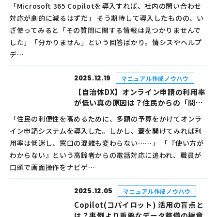
理術
「Microsoft 365 Copilotを導入すれば、社内の問い合わせ
対応が劇的に減るはずだ」 そう期待して導入したものの、い
ざ使ってみると「その質問に関する情報は見つかりませんで
した」「分かりません」という回答ばかり。情シスやヘルプ
デ…
2025.12.19
マニュアル作成ノウハウ
【自治体DX】オンライン申請の利用率
が低い真の原因は？住民からの「問い
合わせ」を激減させる、現場視点の周
「住民の利便性を高めるために、多額の予算をかけてオンラ
知・マニュアル作成術
イン申請システムを導入した。しかし、蓋を開けてみれば利
用率は低迷し、窓口の混雑も変わらない……」 「『使い方が
わからない』という高齢者からの電話対応に追われ、職員が
口頭で画面操作をナビゲ…
2025.12.05
マニュアル作成ノウハウ
Copilot(コパイロット) 活用の盲点と
は？事例より重要なデータ整備の極意