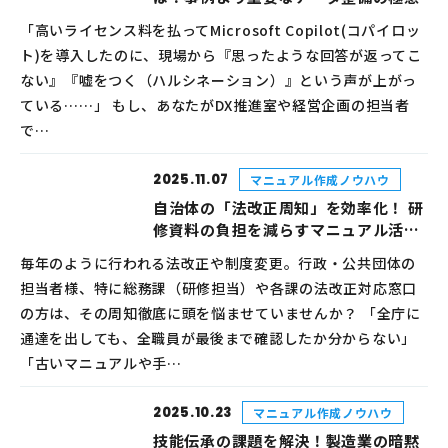
「高いライセンス料を払ってMicrosoft Copilot(コパイロッ
ト)を導入したのに、現場から『思ったような回答が返ってこ
ない』『嘘をつく（ハルシネーション）』という声が上がっ
ている……」 もし、あなたがDX推進室や経営企画の担当者
で…
2025.11.07
マニュアル作成ノウハウ
自治体の「法改正周知」を効率化！ 研
修資料の負担を減らすマニュアル活用
術
毎年のように行われる法改正や制度変更。行政・公共団体の
担当者様、特に総務課（研修担当）や各課の法改正対応窓口
の方は、その周知徹底に頭を悩ませていませんか？ 「全庁に
通達を出しても、全職員が最後まで確認したか分からない」
「古いマニュアルや手…
2025.10.23
マニュアル作成ノウハウ
技能伝承の課題を解決！製造業の暗黙