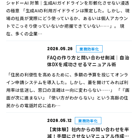
シャドーAI 対策｜生成AIガイドラインを形骸化させない浸透
の極意 「生成AIの利用ガイドラインは策定した。しかし、現
場の社員が実際にどう使っているか、あるいは個人アカウン
トでこっそり使っていないか把握できていない……」。 現
在、多くの企業…
2026.05.26
業務効率化
FAQの作り方と問い合わせ削減｜自治
体DXを成功させるマニュアル術
「住民の利便性を高めるために、多額の予算を投じてオンラ
イン申請システムを導入した。しかし、蓋を開けてみれば利
用率は低迷し、窓口の混雑は一向に変わらない……」 「『画
面が次に進まない』『使い方がわからない』という高齢の住
民からの電話対応に追わ…
2026.05.12
業務効率化
【実体験】社内からの問い合わせを半
減！手間にさせないマニュアル作成と