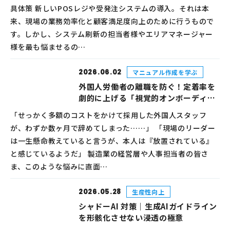
具体策 新しいPOSレジや受発注システムの導入。それは本
来、現場の業務効率化と顧客満足度向上のために行うもので
す。しかし、システム刷新の担当者様やエリアマネージャー
様を最も悩ませるの…
2026.06.02
マニュアル作成を学ぶ
外国人労働者の離職を防ぐ！定着率を
劇的に上げる「視覚的オンボーディン
グ」とは？
「せっかく多額のコストをかけて採用した外国人スタッフ
が、わずか数ヶ月で辞めてしまった……」 「現場のリーダー
は一生懸命教えていると言うが、本人は『放置されている』
と感じているようだ」 製造業の経営層や人事担当者の皆さ
ま、このような悩みに直面…
2026.05.28
生産性向上
シャドーAI 対策｜生成AIガイドライン
を形骸化させない浸透の極意