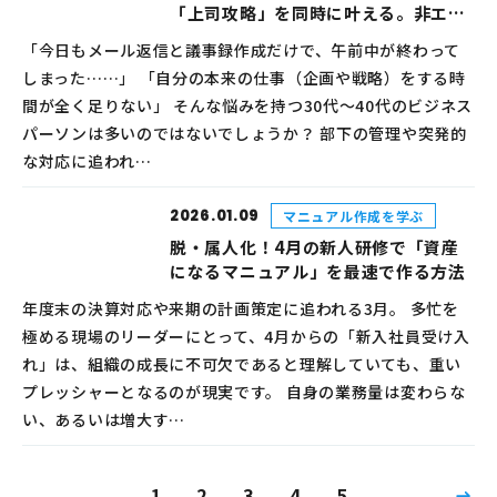
「上司攻略」を同時に叶える。非エン
ジニアの仕事術
「今日もメール返信と議事録作成だけで、午前中が終わって
しまった……」 「自分の本来の仕事（企画や戦略）をする時
間が全く足りない」 そんな悩みを持つ30代〜40代のビジネス
パーソンは多いのではないでしょうか？ 部下の管理や突発的
な対応に追われ…
2026.01.09
マニュアル作成を学ぶ
脱・属人化！4月の新人研修で「資産
になるマニュアル」を最速で作る方法
年度末の決算対応や来期の計画策定に追われる3月。 多忙を
極める現場のリーダーにとって、4月からの「新入社員受け入
れ」は、組織の成長に不可欠であると理解していても、重い
プレッシャーとなるのが現実です。 自身の業務量は変わらな
い、あるいは増大す…
1
2
3
4
5