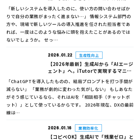
動画活用のコツ
「新しいシステムを導入したのに、使い方の問い合わせばか
りで自分の業務がまったく進まない…」 情報システム部門の
方や、現場で新しいツールの導入推進を任された担当者であ
れば、一度はこのような悩みに頭を抱えたことがあるのでは
ないでしょうか。 せっ…
2026.01.22
生産性向上
【2026年最新】生成AIから「AIエージ
ェント」へ。iTutorで実現するマニュ
アル作成・業務プロセスの完全自律化
「ChatGPTを導入したものの、結局プロンプトを打つ手間が
減らない」 「業務が劇的に変わった気がしない」 もしあなた
がそう感じているなら、それはAIを「相談相手（チャットボ
ット）」として使っているからです。 2026年現在、DXの最前
線は…
2026.01.16
業務効率化
【コピペOK】生成AIで「残業ゼロ」と