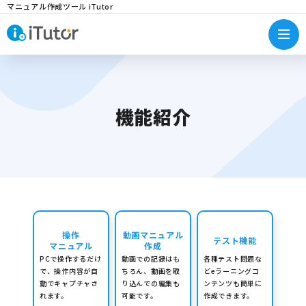
マニュアル作成ツール iTutor
機能紹介
操作
動画マニュアル
テスト機能
マニュアル
作成
PCで操作するだけ
動画での記録はも
各種テスト問題な
で、操作内容が自
ちろん、動画を取
ど
eラーニングコ
動でキャプチャさ
り込んでの編集も
ンテンツも簡単に
れます。
可能です。
作成できます。