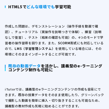
HTML5で
どんな環境でも
学習可能
作成した問題は、デモンストレーション（操作手順を動画で確
認）、チュートリアル（実操作を説明つきで体験）、練習（説明
なしで復習）、テスト（結果の確認も可能）の、4つのモードで学
習者の操作習得を図ります。また、
SCORM形式
にも対応している
ので、
LMS（学習管理システム）
を使用している場合には、その
環境にそのままインポートすることが可能です。
既存の動画データ
を活かし、講義型の
e-ラーニング
コンテンツ制作も可能に
iTutorでは、講義型のeラーニングコンテンツの作成も容易にで
きます。既存の授業データをそのまま使用したり、グリーンバック
で撮影した動画を簡単に挿入・切り抜きすることも可能なため、
講義型の教材作成も気軽に始めることができます。