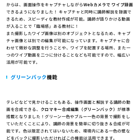
からは、画面操作をキャプチャしながら
Webカメラで ワイプ録画
できるようになりました！ キャプチャと同時に講師解説を録画で
きるため、スピーディな教材作成が可能。講師が語りかける動画
が入ることで「臨場感」ある教材に！
また撮影したワイプ画像は別のオブジェクトとなるため、キャプ
チャ画像とは別での編集が可能になっています。キャプチャに合
わせて微妙な調整を行うことや、ワイプを配置する場所、また一
つのワイプ動画を二つに分けることなども可能ですので、幅広い
活用が可能です。
グリーンバック
機能
テレビなどで見かけることもある、操作画面と解説する講師の動
画を合成できる、
クロマキー合成編集（グリーンバック）
が標準
搭載となりました！グリーン一色やブルー一色の背景で撮影をし
ていただくことにより、講師の背景を簡単に切り抜き＆合成が可
能です。色は限定されてはいないため、環境内にある一色の壁な
どをバックに撮影いただければこの機能は活用できます。