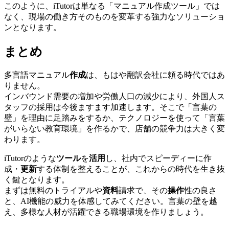
このように、iTutorは単なる「マニュアル作成ツール」では
なく、現場の働き方そのものを変革する強力なソリューショ
ンとなります。
まとめ
多言語マニュアル
作成
は、もはや翻訳会社に頼る時代ではあ
りません。
インバウンド需要の増加や労働人口の減少により、外国人ス
タッフの採用は今後ますます加速します。そこで「言葉の
壁」を理由に足踏みをするか、テクノロジーを使って「言葉
がいらない教育環境」を作るかで、店舗の競争力は大きく変
わります。
iTutorのような
ツール
を
活用
し、社内でスピーディーに作
成・
更新
する体制を整えることが、これからの時代を生き抜
く鍵となります。
まずは無料のトライアルや
資料
請求で、その
操作
性の良さ
と、AI機能の威力を体感してみてください。言葉の壁を越
え、多様な人材が活躍できる職場環境を作りましょう。