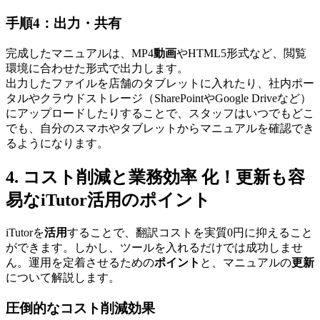
手順4：出力・共有
完成したマニュアルは、MP4
動画
やHTML5形式など、閲覧
環境に合わせた形式で出力します。
出力したファイルを店舗のタブレットに入れたり、社内ポー
タルやクラウドストレージ（SharePointやGoogle Driveなど）
にアップロードしたりすることで、スタッフはいつでもどこ
でも、自分のスマホやタブレットからマニュアルを確認でき
るようになります。
4. コスト削減と業務効率 化！更新も容
易なiTutor活用のポイント
iTutorを
活用
することで、翻訳コストを実質0円に抑えること
ができます。しかし、ツールを入れるだけでは成功しませ
ん。運用を定着させるための
ポイント
と、マニュアルの
更新
について解説します。
圧倒的なコスト削減効果