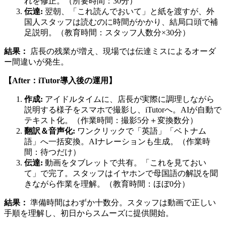
れを修正。（所要時間：30分）
伝達:
翌朝、「これ読んでおいて」と紙を渡すが、外
国人スタッフは読むのに時間がかかり、結局口頭で補
足説明。（教育時間：スタッフ人数分×30分）
結果：
店長の残業が増え、現場では伝達ミスによるオーダ
ー間違いが発生。
【After：iTutor導入後の運用】
作成:
アイドルタイムに、店長が実際に調理しながら
説明する様子をスマホで撮影し、iTutorへ。AIが自動で
テキスト化。（作業時間：撮影5分＋変換数分）
翻訳＆音声化:
ワンクリックで「英語」「ベトナム
語」へ一括変換。AIナレーションも生成。（作業時
間：待つだけ）
伝達:
動画をタブレットで共有。「これを見ておい
て」で完了。スタッフはイヤホンで母国語の解説を聞
きながら作業を理解。（教育時間：ほぼ0分）
結果：
準備時間はわずか十数分。スタッフは動画で正しい
手順を理解し、初日からスムーズに提供開始。