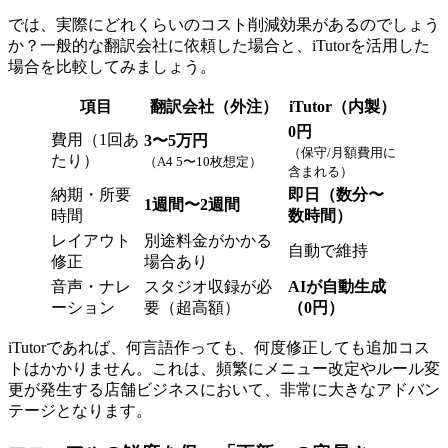
では、実際にどれくらいのコスト削減効果があるのでしょう
か？一般的な翻訳会社に依頼した場合と、iTutorを活用した
場合を比較してみましょう。
項目
翻訳会社（外注）
iTutor（内製）
0円
費用（1回あ
3〜5万円
（保守/月額費用に
たり）
（A4 5〜10枚想定）
含まれる）
納期・所要
即日（数分〜
1週間〜2週間
時間
数時間）
レイアウト
別途料金がかかる
自動で維持
修正
場合あり
音声・ナレ
スタジオ収録が必
AIが自動生成
ーション
要（超高額）
（0円）
iTutorであれば、何言語作っても、何度修正しても追加コス
トはかかりません。これは、頻繁にメニュー改定やルール変
更が発生する店舗ビジネスにおいて、非常に大きなアドバン
テージとなります。