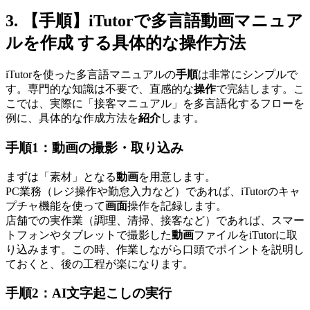
3. 【手順】iTutorで多言語動画マニュア
ルを作成 する具体的な操作方法
iTutorを使った多言語マニュアルの
手順
は非常にシンプルで
す。専門的な知識は不要で、直感的な
操作
で完結します。こ
こでは、実際に「接客マニュアル」を多言語化するフローを
例に、具体的な作成方法を
紹介
します。
手順1：動画の撮影・取り込み
まずは「素材」となる
動画
を用意します。
PC業務（レジ操作や勤怠入力など）であれば、iTutorのキャ
プチャ機能を使って
画面
操作を記録します。
店舗での実作業（調理、清掃、接客など）であれば、スマー
トフォンやタブレットで撮影した
動画
ファイルをiTutorに取
り込みます。この時、作業しながら口頭でポイントを説明し
ておくと、後の工程が楽になります。
手順2：AI文字起こしの実行