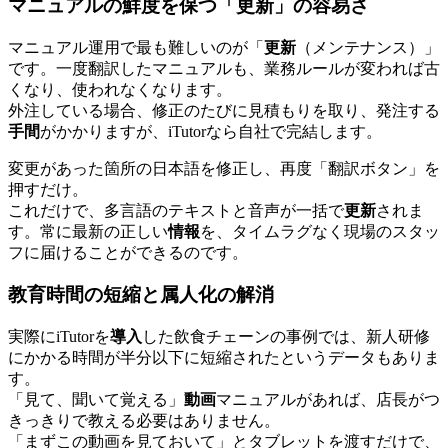
マニュアルの鮮度を保つ「更新」の容易さ
マニュアル運用で最も難しいのが「
更新
（メンテナンス）」
です。一度翻訳したマニュアルも、業務ルールが変われば古
くなり、使われなくなります。
外注している場合、修正のたびに見積もりを取り、発注する
手間
がかかりますが、iTutorなら自社で完結します。
変更があった箇所の日本語を修正し、再度「翻訳ボタン」を
押すだけ。
これだけで、多言語のテキストと音声が一括で
更新
されま
す。常に最新の正しい
情報
を、タイムラグなく現場のスタッ
フに届けることができるのです。
教育時間の短縮と属人化の解消
実際にiTutorを
導入
した飲食チェーンの事例では、新人研修
にかかる時間が半分以下に短縮されたというデータもありま
す。
「見て、聞いて覚える」
動画
マニュアルがあれば、店長がつ
きっきりで教える必要はありません。
「まずこの動画を見ておいて」とタブレットを渡すだけで、