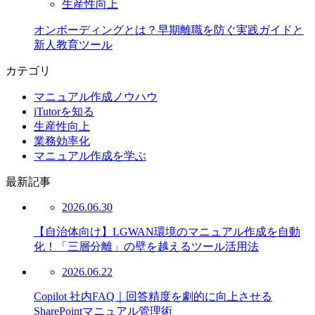
生産性向上
オンボーディングとは？早期離職を防ぐ実践ガイドと
新人教育ツール
カテゴリ
マニュアル作成ノウハウ
iTutorを知る
生産性向上
業務効率化
マニュアル作成を学ぶ
最新記事
2026.06.30
【自治体向け】LGWAN環境のマニュアル作成を自動
化！「三層分離」の壁を越えるツール活用法
2026.06.22
Copilot 社内FAQ｜回答精度を劇的に向上させる
SharePointマニュアル管理術