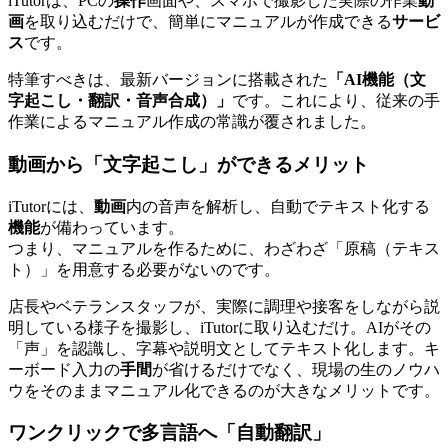
iTutorは、PCの
操作
画面や、スマホで撮影した実際の作業
動
画
を取り込むだけで、簡単にマニュアルが作成できる
サービ
ス
です。
特筆すべきは、最新バージョンに搭載された
「
AI機能（文
字起こし・翻訳・音声合成
）」
です。これにより、従来の手
作業によるマニュアル作成の常識が覆されました。
動画から「文字起こし」ができるメリット
iTutorには、
動画
内の音声を解析し、自動でテキスト化する
機能
が備わっています。
つまり、マニュアルを作るために、わざわざ「原稿（テキス
ト）」を用意する必要がないのです。
店長やベテランスタッフが、実際に調理や接客をしながら説
明している様子を撮影し、iTutorに取り込むだけ。AIがその
「声」を認識し、字幕や説明文としてテキスト化します。キ
ーボード入力の
手間
が省けるだけでなく、現場の生のノウハ
ウをそのままマニュアル化できるのが大きなメリットです。
ワンクリックで多言語へ「自動翻訳」