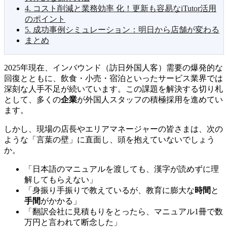
4. コスト削減と業務効率 化！更新も容易なiTutor活用
のポイント
5. 成功事例シミュレーション：明日から店舗が変わる
まとめ
2025年現在、インバウンド（訪日外国人客）需要の爆発的な
回復とともに、飲食・小売・宿泊といったサービス業界では
深刻な人手不足が続いています。この課題を解決する切り札
として、多くの
企業
が外国人スタッフの積極採用を進めてい
ます。
しかし、現場の店長やエリアマネージャーの皆さまは、次の
ような「言葉の壁」に直面し、頭を抱えていないでしょう
か。
「日本語のマニュアルを渡しても、漢字が読めずに理
解してもらえない」
「身振り手振りで教えているが、教育に膨大な
時間
と
手間
がかかる」
「翻訳会社に見積もりをとったら、マニュアル1冊で数
万円と言われて断念した」