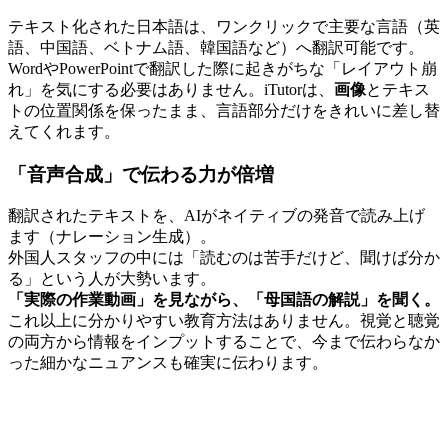
テキスト化された日本語は、ワンクリックで主要な言語（英
語、中国語、ベトナム語、韓国語など）へ翻訳可能です。
WordやPowerPointで翻訳した際に起きがちな「レイアウト崩
れ」を気にする必要はありません。iTutorは、
画像
とテキス
トの位置関係を保ったまま、言語部分だけをきれいに差し替
えてくれます。
「音声合成」で伝わる力が倍増
翻訳されたテキストを、AIがネイティブの発音で読み上げ
ます（ナレーション生成）。
外国人スタッフの中には「読むのは苦手だけど、聞けば分か
る」という人が大勢います。
「実際の作業動画」を見ながら、「母国語の解説」を聞く。
これ以上に分かりやすい教育方法はありません。視覚と聴覚
の両方から情報をインプットすることで、今まで伝わらなか
った細かなニュアンスも確実に伝わります。