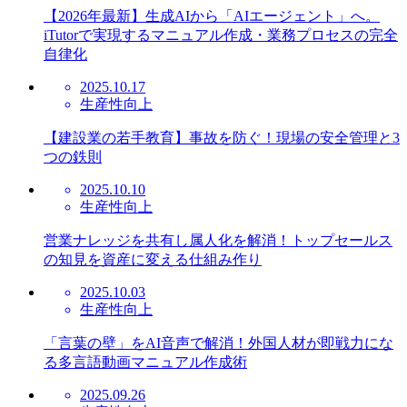
【2026年最新】生成AIから「AIエージェント」へ。
iTutorで実現するマニュアル作成・業務プロセスの完全
自律化
2025.10.17
生産性向上
【建設業の若手教育】事故を防ぐ！現場の安全管理と3
つの鉄則
2025.10.10
生産性向上
営業ナレッジを共有し属人化を解消！トップセールス
の知見を資産に変える仕組み作り
2025.10.03
生産性向上
「言葉の壁」をAI音声で解消！外国人材が即戦力にな
る多言語動画マニュアル作成術
2025.09.26