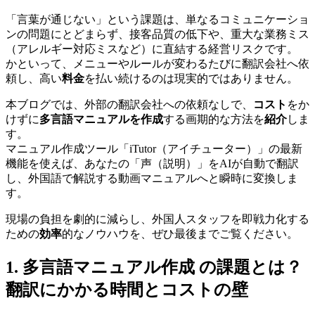
「言葉が通じない」という課題は、単なるコミュニケーショ
ンの問題にとどまらず、接客品質の低下や、重大な業務ミス
（アレルギー対応ミスなど）に直結する経営リスクです。
かといって、メニューやルールが変わるたびに翻訳会社へ依
頼し、高い
料金
を払い続けるのは現実的ではありません。
本ブログでは、外部の翻訳会社への依頼なしで、
コスト
をか
けずに
多言語マニュアルを作成
する画期的な方法を
紹介
しま
す。
マニュアル作成ツール「iTutor（アイチューター）」の最新
機能を使えば、
あなたの「声（説明）」をAIが自動で翻訳
し、外国語で解説する動画マニュアルへと瞬時に変換
しま
す。
現場の負担を劇的に減らし、外国人スタッフを即戦力化する
ための
効率
的なノウハウを、ぜひ最後までご覧ください。
1. 多言語マニュアル作成 の課題とは？
翻訳にかかる時間とコストの壁