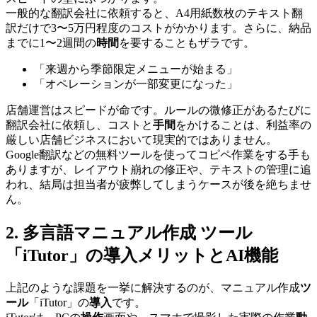
一般的な翻訳会社に依頼すると、A4用紙数枚のテキスト翻
訳だけで3〜5万円程度のコストがかかります。さらに、納品
までに1〜2週間の
時間
を要することもザラです。
「来週から季節限定メニューが始まる」
「オペレーションが一部変更になった」
店舗運営はスピードが命です。ルールの微修正があるたびに
翻訳会社に依頼し、コストと
手間
をかけることは、利益率の
厳しい店舗ビジネスにおいて現実的ではありません。
Google翻訳などの無料ツールを使ってコピペ作業をする手も
ありますが、レイアウト崩れの修正や、テキストの管理に追
われ、結局は担当者が疲弊してしまうケースが後を絶ちませ
ん。
2. 多言語マニュアル作成 ツール
「iTutor」の導入メリットとAI機能
上記のような課題を一挙に解決するのが、マニュアル作成
ツ
ール
「iTutor」の
導入
です。