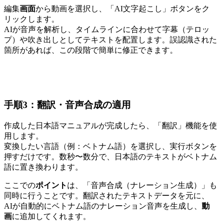
編集
画面
から動画を選択し、「AI文字起こし」ボタンをク
リックします。
AIが音声を解析し、タイムラインに合わせて字幕（テロッ
プ）や吹き出しとしてテキストを配置します。誤認識された
箇所があれば、この段階で簡単に修正できます。
手順3：翻訳・音声合成の適用
作成した日本語マニュアルが完成したら、「翻訳」機能を使
用します。
変換したい言語（例：ベトナム語）を選択し、実行ボタンを
押すだけです。数秒〜数分で、日本語のテキストがベトナム
語に置き換わります。
ここでの
ポイント
は、「音声合成（ナレーション生成）」も
同時に行うことです。翻訳されたテキストデータを元に、
AIが自動的にベトナム語のナレーション音声を生成し、
動
画
に追加してくれます。