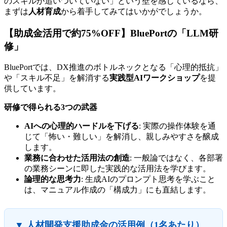
のスキルが追いついていない」という壁を感じているなら、
まずは
人材育成
から着手してみてはいかがでしょうか。
【助成金活用で約75%OFF】BluePortの「LLM研
修」
BluePortでは、DX推進のボトルネックとなる「心理的抵抗」
や「スキル不足」を解消する
実践型AIワークショップ
を提
供しています。
研修で得られる3つの武器
AIへの心理的ハードルを下げる
: 実際の操作体験を通
じて「怖い・難しい」を解消し、親しみやすさを醸成
します。
業務に合わせた活用法の創造
: 一般論ではなく、各部署
の業務シーンに即した実践的な活用法を学びます。
論理的な思考力
: 生成AIのプロンプト思考を学ぶこと
は、マニュアル作成の「構成力」にも直結します。
▼ 人材開発支援助成金の活用例（1名あたり）