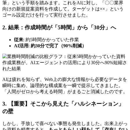
筆」という手順を踏みます。これをAIに対し、「〇〇業界
向けの新規提案資料を作成して。ターゲットは××」という
ゴール設定だけを行って実行させました。
2. 結果：作成時間が「5時間」から「30分」へ
従来
: 約5時間かかっていた作業
AI活用
:
約30分で完了（90%削減）
AIは疲れを知らず、Web上の膨大な情報から必要なデータを
瞬時に集め、論理的な構成案を一瞬で提示してきました。
「人間がゼロから考える時間」がまるごと消滅したのです。
3. 【重要】そこから見えた「ハルシネーション」
の壁
しかし、手放しで喜べない事態も発生しました。出来上がっ
た資料を精査すると、
もっともらしい顔をして「存在しない