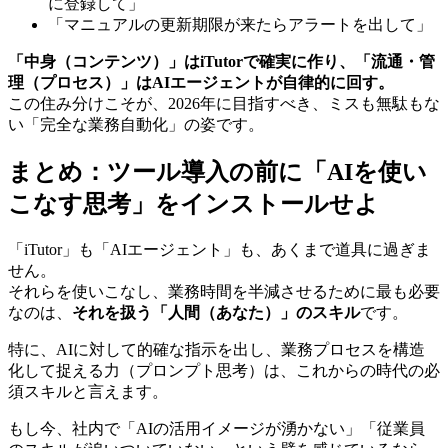
に登録して」
「マニュアルの更新期限が来たらアラートを出して」
「中身（コンテンツ）」はiTutorで確実に作り、「流通・管
理（プロセス）」はAIエージェントが自律的に回す。
この住み分けこそが、2026年に目指すべき、ミスも無駄もな
い「完全な業務自動化」の姿です。
まとめ：ツール導入の前に「AIを使い
こなす思考」をインストールせよ
「iTutor」も「AIエージェント」も、あくまで道具に過ぎま
せん。
それらを使いこなし、業務時間を半減させるために最も必要
なのは、
それを扱う「人間（あなた）」のスキル
です。
特に、AIに対して的確な指示を出し、業務プロセスを構造
化して捉える力（プロンプト思考）は、これからの時代の必
須スキルと言えます。
もし今、社内で「AIの活用イメージが湧かない」「従業員