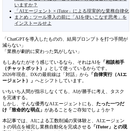
いますか？
「AIエージェント × iTutor」による現実的な業務自律化
まとめ：ツール導入の前に「AIを使いこなす思考」を
インストールせよ
「ChatGPTを導入したものの、結局プロンプトを打つ手間が
減らない」
「業務が劇的に変わった気がしない」
もしあなたがそう感じているなら、それはAIを
「相談相手
（チャットボット）」
として使っているからです。
2026年現在、DXの最前線は「対話」から
「自律実行（AIエ
ージェント）」
へとシフトしています。
いちいち人間が指示しなくても、AIが勝手に考え、タスク
を完遂する。
しかし、そんな優秀なAIエージェントにも、
たった一つだ
け「致命的な弱点」
があることをご存知でしょうか？
本記事では、AIによる工数削減の実体験と、AIエージェン
トの弱点を補完し業務自動化を完成させる
「iTutor」との現