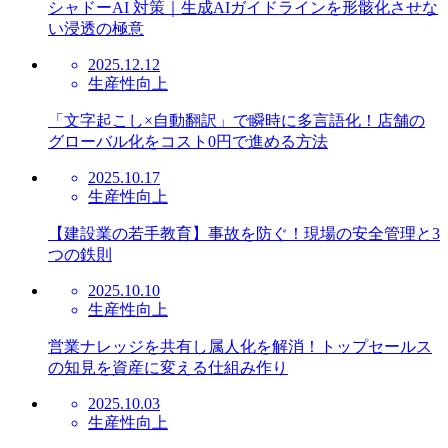
シャドーAI 対策｜生成AIガイドラインを形骸化させな
い浸透の極意
2025.12.12
生産性向上
「文字起こし×自動翻訳」で瞬時に多言語化！店舗の
グローバル化をコスト0円で進める方法
2025.10.17
生産性向上
【建設業の若手教育】事故を防ぐ！現場の安全管理と3
つの鉄則
2025.10.10
生産性向上
営業ナレッジを共有し属人化を解消！トップセールス
の知見を資産に変える仕組み作り
2025.10.03
生産性向上