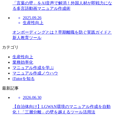
「言葉の壁」をAI音声で解消！外国人材が即戦力にな
る多言語動画マニュアル作成術
2025.09.26
生産性向上
オンボーディングとは？早期離職を防ぐ実践ガイドと
新人教育ツール
カテゴリ
生産性向上
業務効率化
マニュアル作成を学ぶ
マニュアル作成ノウハウ
iTutorを知る
最新記事
2026.06.30
【自治体向け】LGWAN環境のマニュアル作成を自動
化！「三層分離」の壁を越えるツール活用法